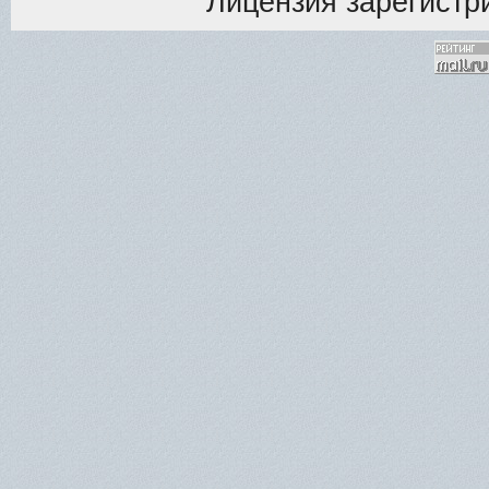
Лицензия зарегистри
<% M