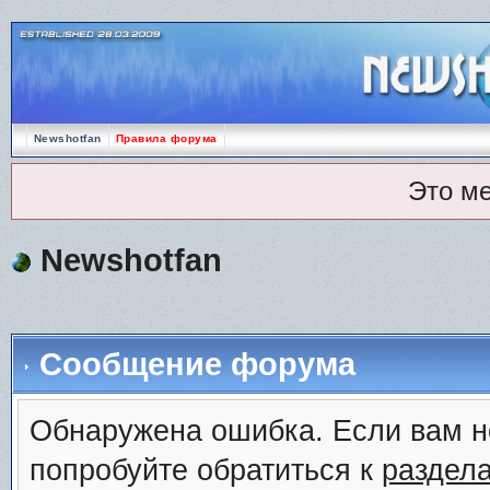
Newshotfan
Правила форума
Это м
Newshotfan
Сообщение форума
Обнаружена ошибка. Если вам н
попробуйте обратиться к
раздел