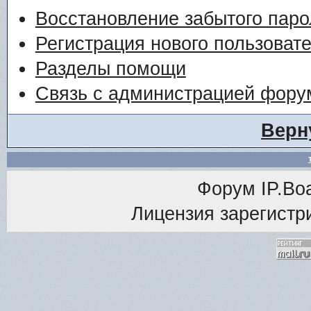
Восстановление забытого паро
Регистрация нового пользоват
Разделы помощи
Связь с администрацией фору
Верн
Форум
IP.Bo
Лицензия зарегистри
<% M