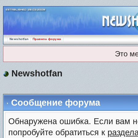
Newshotfan
Правила форума
Это м
Newshotfan
Сообщение форума
Обнаружена ошибка. Если вам н
попробуйте обратиться к
раздел