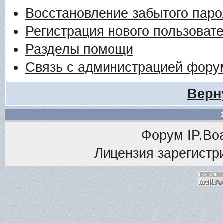
Восстановление забытого паро
Регистрация нового пользоват
Разделы помощи
Связь с администрацией фору
Верн
Форум
IP.Bo
Лицензия зарегистри
<% M