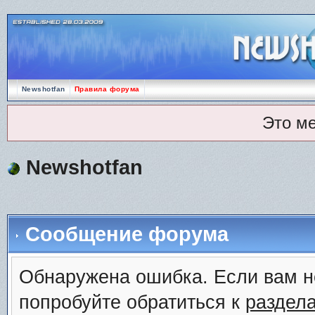
Newshotfan
Правила форума
Это м
Newshotfan
Сообщение форума
Обнаружена ошибка. Если вам н
попробуйте обратиться к
раздел