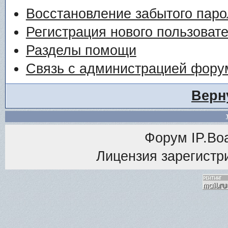
Восстановление забытого паро
Регистрация нового пользоват
Разделы помощи
Связь с администрацией фору
Верн
Форум
IP.Bo
Лицензия зарегистри
<% M