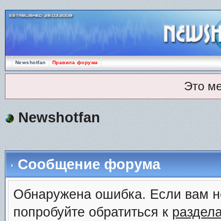
Newshotfan
Правила форума
Это м
Newshotfan
Сообщение форума
Обнаружена ошибка. Если вам н
попробуйте обратиться к
раздел