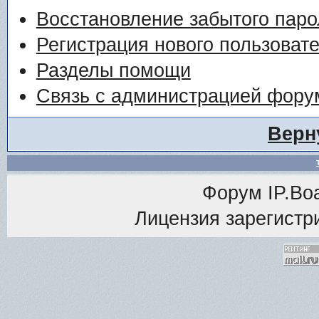
Восстановление забытого паро
Регистрация нового пользоват
Разделы помощи
Связь с администрацией фору
Верн
Форум
IP.Bo
Лицензия зарегистри
<% M