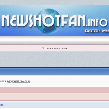
Это меню отключено
ться к
разделам помощи
.
же.