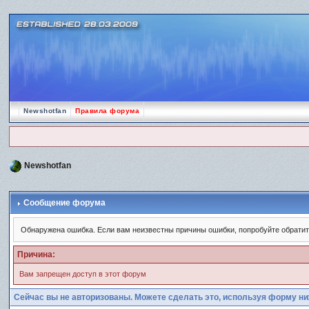
Newshotfan
Правила форума
Newshotfan
Сообщение форума
Обнаружена ошибка. Если вам неизвестны причины ошибки, попробуйте обрати
Причина:
Вам запрещен доступ в этот форум
Сейчас вы не авторизованы. Можете сделать это, используя форму ни