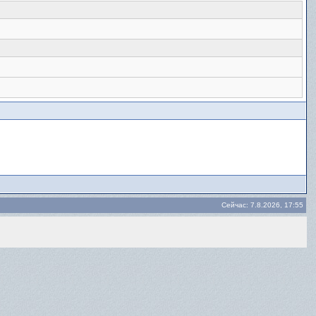
Сейчас: 7.8.2026, 17:55