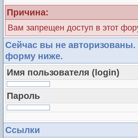
Причина:
Вам запрещен доступ в этот фо
Сейчас вы не авторизованы. 
форму ниже.
Имя пользователя (login)
Пароль
Ссылки