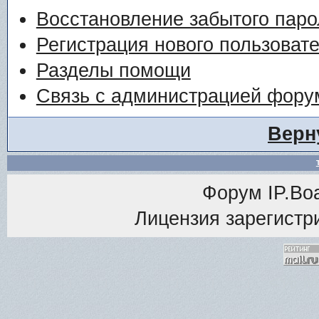
Восстановление забытого паро
Регистрация нового пользоват
Разделы помощи
Связь с администрацией фору
Верн
Форум
IP.Bo
Лицензия зарегистри
<% M