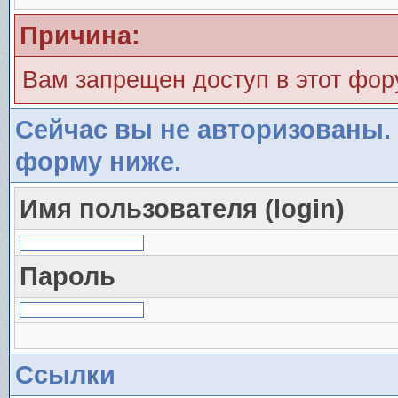
Причина:
Вам запрещен доступ в этот фо
Сейчас вы не авторизованы. 
форму ниже.
Имя пользователя (login)
Пароль
Ссылки