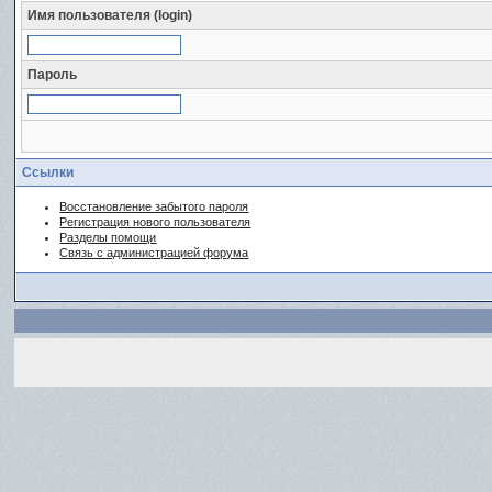
Имя пользователя (login)
Пароль
Ссылки
Восстановление забытого пароля
Регистрация нового пользователя
Разделы помощи
Связь с администрацией форума