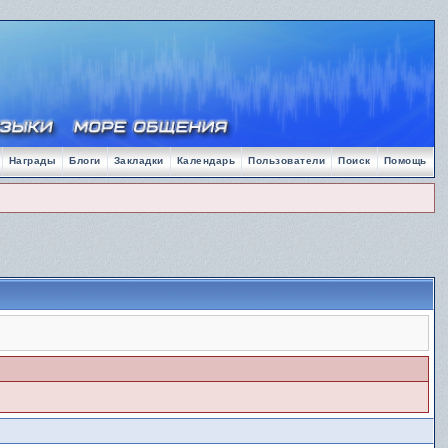
Награды
Блоги
Закладки
Календарь
Пользователи
Поиск
Помощь