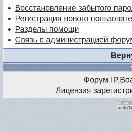
Восстановление забытого паро
Регистрация нового пользоват
Разделы помощи
Связь с администрацией фору
Верн
Форум
IP.Bo
Лицензия зарегистри
<% M