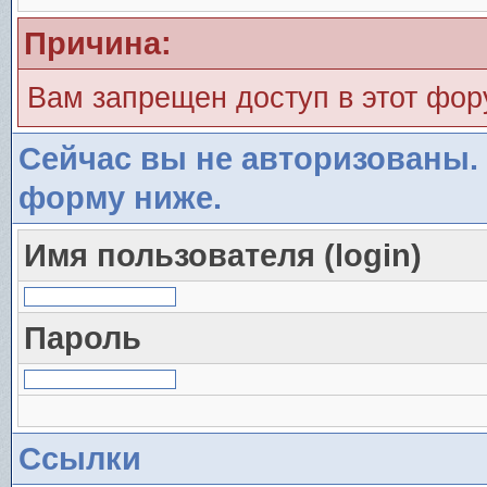
Причина:
Вам запрещен доступ в этот фо
Сейчас вы не авторизованы. 
форму ниже.
Имя пользователя (login)
Пароль
Ссылки