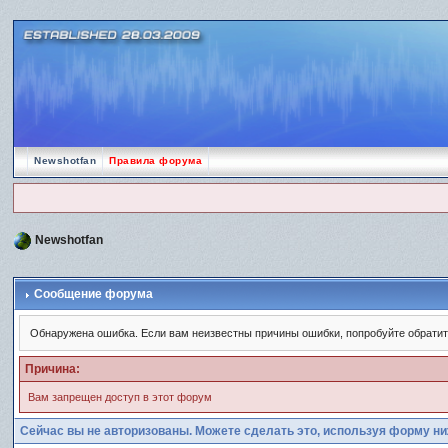
Newshotfan
Правила форума
Newshotfan
Сообщение форума
Обнаружена ошибка. Если вам неизвестны причины ошибки, попробуйте обрати
Причина:
Вам запрещен доступ в этот форум
Сейчас вы не авторизованы. Можете сделать это, используя форму ни