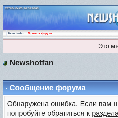
Newshotfan
Правила форума
Это м
Newshotfan
Сообщение форума
Обнаружена ошибка. Если вам н
попробуйте обратиться к
раздел