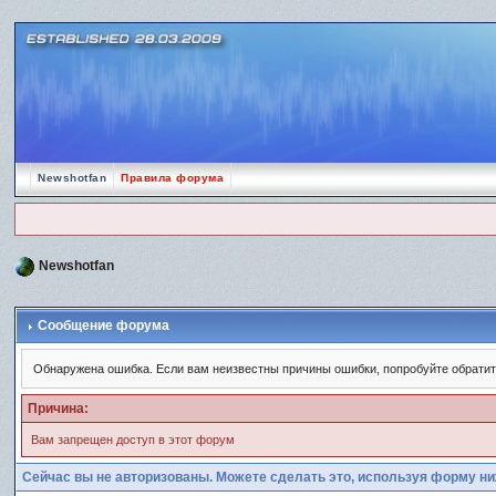
Newshotfan
Правила форума
Newshotfan
Сообщение форума
Обнаружена ошибка. Если вам неизвестны причины ошибки, попробуйте обрати
Причина:
Вам запрещен доступ в этот форум
Сейчас вы не авторизованы. Можете сделать это, используя форму ни