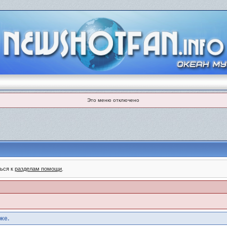
Это меню отключено
ться к
разделам помощи
.
же.