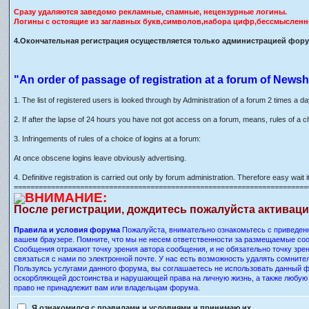
Сразу удаляются заведомо рекламные, спамные, нецензурные логины.
Логины с остоящие из заглавных букв,символов,набора цифр,бессмысленн
4.Окончательная регистрация осуществляется только администрацией форум
"An order of passage of registration at a forum of Newsh
1. The list of registered users is looked through by Administration of a forum 2 times a d
2. If after the lapse of 24 hours you have not got access on a forum, means, rules of a c
3. Infringements of rules of a choice of logins at a forum:
At once obscene logins leave obviously advertising.
4. Definitive registration is carried out only by forum administration. Therefore easy wait it
=======================================================================
ВНИМАНИЕ:
После регистрации, дождитесь пожалуйста активац
Правила и условия форума
Пожалуйста, внимательно ознакомьтесь с приведенн
вашем браузере. Помните, что мы не несем ответственности за размещаемые соо
Сообщения отражают точку зрения автора сообщения, и не обязательно точку зр
связаться с нами по электронной почте. У нас есть возможность удалять сомнит
Пользуясь услугами данного форума, вы соглашаетесь не использовать данный ф
оскорбляющей достоинства и нарушающей права на личную жизнь, а также любу
право не принадлежит вам или владельцам форума.
Я ознакомился с правилами и условиями и принимаю их.