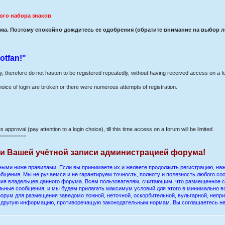
ого набора знаков
а. Поэтому спокойно дождитесь ее одобрения (обратите внимание на выбор лог
otfan!"
ay, therefore do not hasten to be registered repeatedly, without having received access on a f
hoice of login are broken or there were numerous attempts of registration.
s approval (pay attention to a login choice), till this time access on a forum will be limited.
=========
ии Вашей учётной записи администрацией форума!
ыми ниже правилами. Если вы принимаете их и желаете продолжить регистрацию, нажм
бщения. Мы не ручаемся и не гарантируем точность, полноту и полезность любого со
ения владельцев данного форума. Всем пользователям, считающим, что размещенное
ельные сообщения, и мы будем прилагать максимум условий для этого в минимально в
орум для размещения заведомо ложной, неточной, оскорбительной, вульгарной, непр
ю другую информацию, противоречащую законодательным нормам. Вы соглашаетесь н