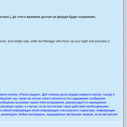
ина ), до этого времени доступ на форум будет ограничен.
orum, and simply wait, while the Manager will check up your login and activates it.
ите кнопку «Регистрация». Для отмены регистрации нажмите кнопку 'назад' в
общения, мы также не несем ответственности за содержание сообщения.
 сообщение вызывает какие-либо возражения, рекомендуется немедленно
озможные сроки, в случае, если посчитаем такие действия необходимыми.
истойной информации и/или информации сексуального характера, информации,
е размещать любые материалы, защищенные авторским правом, если авторское