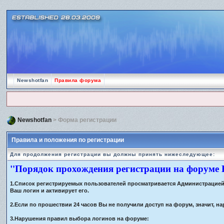
Newshotfan
Правила форума
Newshotfan
> Форма регистрации
Правила и положения по регистрации
Для продолжения регистрации вы должны принять нижеследующее:
"Порядок прохождения регистрации на форуме
1.Список регистрируемых пользователей просматривается Администрацией ф
Ваш логин и активирует его.
2.Если по прошествии 24 часов Вы не получили доступ на форум, значит,
3.Нарушения правил выбора логинов на форуме: