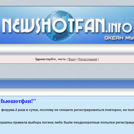
Здравствуйте, гость
(
Вход
|
Регистрация
)
 Ньюшотфан!"
орума 2 раза в сутки, поэтому не спешите регистрироваться повторно, не по
 нарушены правила выбора логина либо были неоднократные попытки регистрац