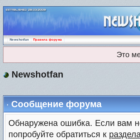
Newshotfan
Правила форума
Это м
Newshotfan
Сообщение форума
Обнаружена ошибка. Если вам н
попробуйте обратиться к
раздел