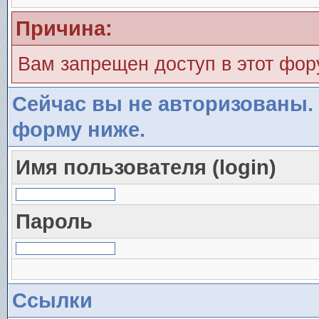
Причина:
Вам запрещен доступ в этот фо
Сейчас вы не авторизованы. 
форму ниже.
Имя пользователя (login)
Пароль
Ссылки