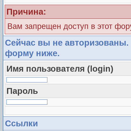
Причина:
Вам запрещен доступ в этот фо
Сейчас вы не авторизованы. 
форму ниже.
Имя пользователя (login)
Пароль
Ссылки