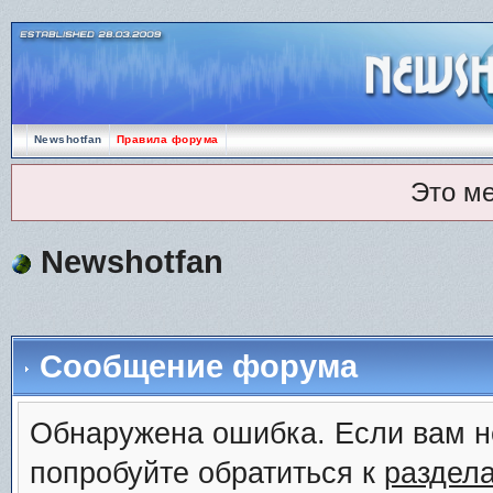
Newshotfan
Правила форума
Это м
Newshotfan
Сообщение форума
Обнаружена ошибка. Если вам н
попробуйте обратиться к
раздел