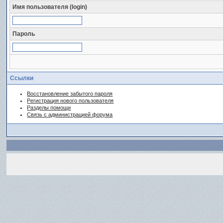
Имя пользователя (login)
Пароль
Ссылки
Восстановление забытого пароля
Регистрация нового пользователя
Разделы помощи
Связь с администрацией форума