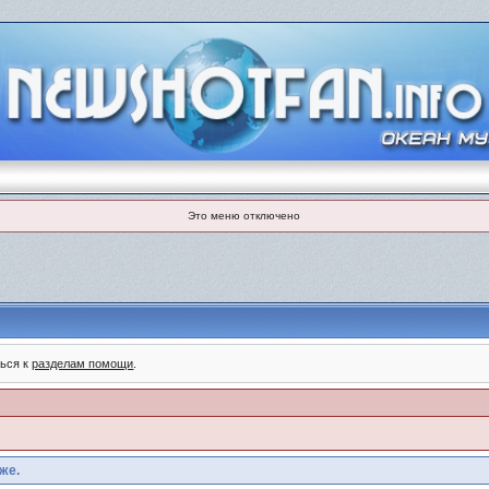
Это меню отключено
ться к
разделам помощи
.
же.