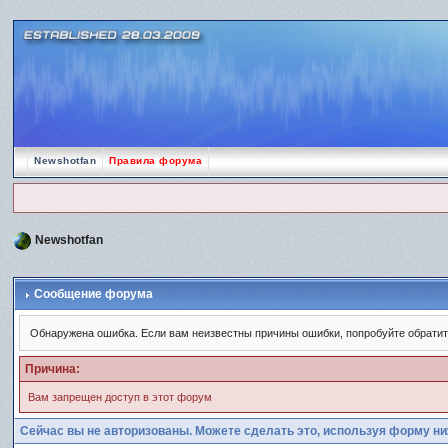
Newshotfan
Правила форума
Newshotfan
Сообщение форума
Обнаружена ошибка. Если вам неизвестны причины ошибки, попробуйте обрати
Причина:
Вам запрещен доступ в этот форум
Сейчас вы не авторизованы. Можете сделать это, используя форму ни