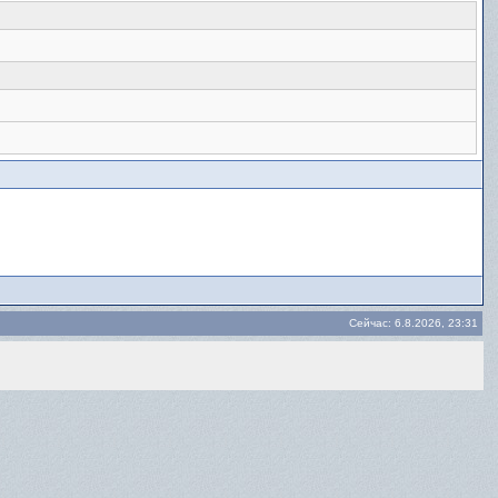
Сейчас: 6.8.2026, 23:31