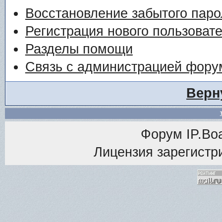
Восстановление забытого паро
Регистрация нового пользоват
Разделы помощи
Связь с администрацией фору
Верн
Форум
IP.Bo
Лицензия зарегистри
<% M