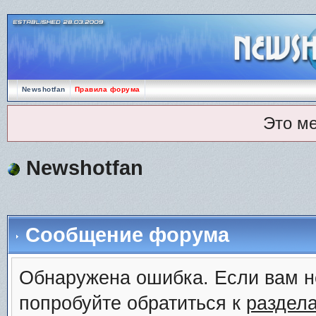
Newshotfan
Правила форума
Это м
Newshotfan
Сообщение форума
Обнаружена ошибка. Если вам н
попробуйте обратиться к
раздел