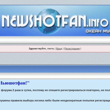
Здравствуйте, гость
(
Вход
|
Регистрация
)
 Ньюшотфан!"
орума 2 раза в сутки, поэтому не спешите регистрироваться повторно, не по
 нарушены правила выбора логина либо были неоднократные попытки регистрац