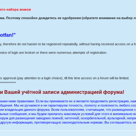
ого набора знаков
а. Поэтому спокойно дождитесь ее одобрения (обратите внимание на выбор лог
otfan!"
ay, therefore do not hasten to be registered repeatedly, without having received access on a f
hoice of login are broken or there were numerous attempts of registration.
s approval (pay attention to a login choice), till this time access on a forum will be limited.
=========
ии Вашей учётной записи администрацией форума!
ыми ниже правилами. Если вы принимаете их и желаете продолжить регистрацию, нажм
бщения. Мы не ручаемся и не гарантируем точность, полноту и полезность любого со
ения владельцев данного форума. Всем пользователям, считающим, что размещенное
ельные сообщения, и мы будем прилагать максимум условий для этого в минимально в
орум для размещения заведомо ложной, неточной, оскорбительной, вульгарной, непр
ю другую информацию, противоречащую законодательным нормам. Вы соглашаетесь н