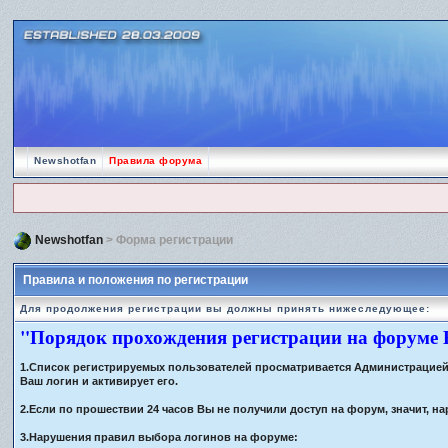
Newshotfan
Правила форума
Newshotfan
> Форма регистрации
Правила и положения по регистрации
Для продолжения регистрации вы должны принять нижеследующее:
"Порядок прохождения регистрации на форуме
1.Список регистрируемых пользователей просматривается Администрацией ф
Ваш логин и активирует его.
2.Если по прошествии 24 часов Вы не получили доступ на форум, значит,
3.Нарушения правил выбора логинов на форуме: