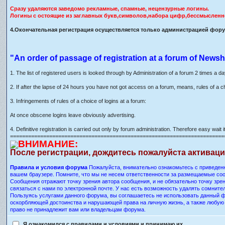
Сразу удаляются заведомо рекламные, спамные, нецензурные логины.
Логины с остоящие из заглавных букв,символов,набора цифр,бессмысленн
4.Окончательная регистрация осуществляется только администрацией форум
"An order of passage of registration at a forum of Newsh
1. The list of registered users is looked through by Administration of a forum 2 times a d
2. If after the lapse of 24 hours you have not got access on a forum, means, rules of a c
3. Infringements of rules of a choice of logins at a forum:
At once obscene logins leave obviously advertising.
4. Definitive registration is carried out only by forum administration. Therefore easy wait it
=======================================================================
ВНИМАНИЕ:
После регистрации, дождитесь пожалуйста активац
Правила и условия форума
Пожалуйста, внимательно ознакомьтесь с приведенн
вашем браузере. Помните, что мы не несем ответственности за размещаемые соо
Сообщения отражают точку зрения автора сообщения, и не обязательно точку зр
связаться с нами по электронной почте. У нас есть возможность удалять сомнит
Пользуясь услугами данного форума, вы соглашаетесь не использовать данный ф
оскорбляющей достоинства и нарушающей права на личную жизнь, а также любу
право не принадлежит вам или владельцам форума.
Я ознакомился с правилами и условиями и принимаю их.