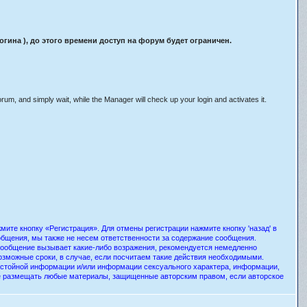
ина ), до этого времени доступ на форум будет ограничен.
orum, and simply wait, while the Manager will check up your login and activates it.
ите кнопку «Регистрация». Для отмены регистрации нажмите кнопку 'назад' в
общения, мы также не несем ответственности за содержание сообщения.
 сообщение вызывает какие-либо возражения, рекомендуется немедленно
озможные сроки, в случае, если посчитаем такие действия необходимыми.
истойной информации и/или информации сексуального характера, информации,
е размещать любые материалы, защищенные авторским правом, если авторское