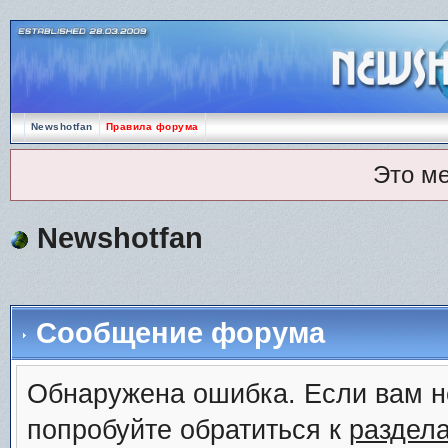
Newshotfan
Правила форума
Это м
Newshotfan
Сообщение форума
Обнаружена ошибка. Если вам н
попробуйте обратиться к
раздел