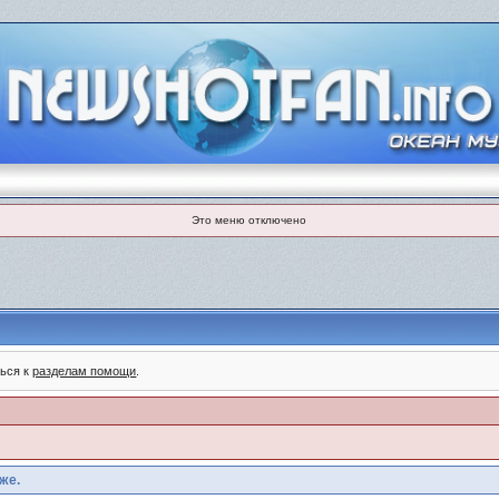
Это меню отключено
ться к
разделам помощи
.
же.