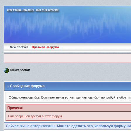
Newshotfan
Правила форума
Newshotfan
Сообщение форума
Обнаружена ошибка. Если вам неизвестны причины ошибки, попробуйте обрати
Причина:
Вам запрещен доступ в этот форум
Сейчас вы не авторизованы. Можете сделать это, используя форму ни