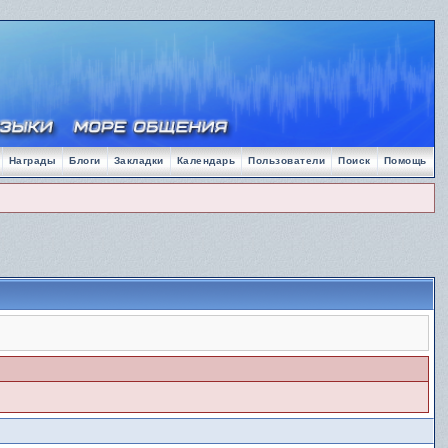
Награды
Блоги
Закладки
Календарь
Пользователи
Поиск
Помощь