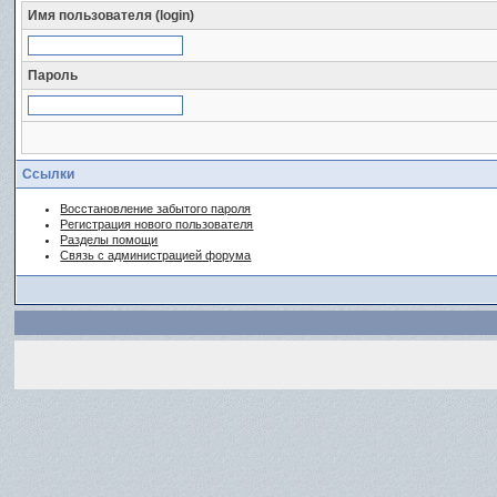
Имя пользователя (login)
Пароль
Ссылки
Восстановление забытого пароля
Регистрация нового пользователя
Разделы помощи
Связь с администрацией форума