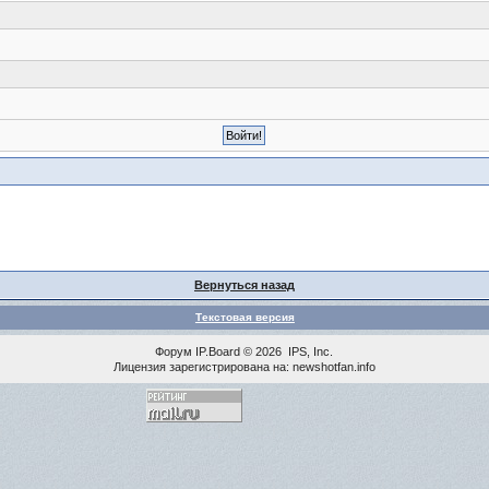
Вернуться назад
Текстовая версия
Форум
IP.Board
© 2026
IPS, Inc
.
Лицензия зарегистрирована на: newshotfan.info
<% MAINLINK %>