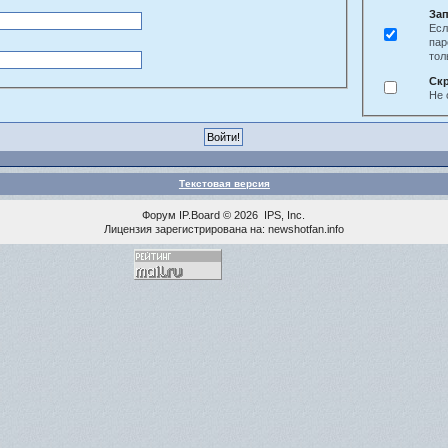
Зап
Есл
пар
тол
Ск
Не 
Текстовая версия
Форум
IP.Board
© 2026
IPS, Inc
.
Лицензия зарегистрирована на: newshotfan.info
<% MAINLINK %>